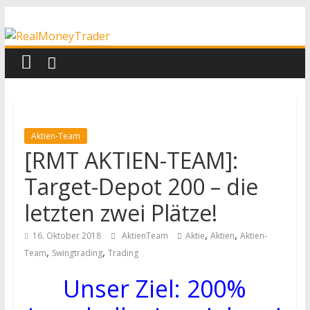
Zum
RealMoneyTrader
Inhalt
springen
Echtgeld-
Trading
Aktien-Team
[RMT AKTIEN-TEAM]:
Target-Depot 200 – die
letzten zwei Plätze!
,
,
16. Oktober 2018
AktienTeam
Aktie
Aktien
Aktien-
,
,
Team
Swingtrading
Trading
Unser Ziel: 200%