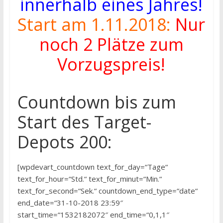
innerhalb eines Jahres!
Start am 1.11.2018:
Nur
noch 2 Plätze zum
Vorzugspreis!
Countdown bis zum
Start des Target-
Depots 200:
[wpdevart_countdown text_for_day=“Tage“
text_for_hour=“Std.“ text_for_minut=“Min.“
text_for_second=“Sek.“ countdown_end_type=“date“
end_date=“31-10-2018 23:59″
start_time=“1532182072″ end_time=“0,1,1″