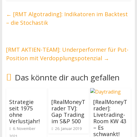
←
[RMT Algotrading]: Indikatoren im Backtest
– die Stochastik
[RMT AKTIEN-TEAM]: Underperformer für Put-
Position mit Verdopplungspotenzial
→
Das könnte dir auch gefallen
Strategie
[RealMoneyT
[RealMoneyT
seit 1975
rader TV]:
rader]:
ohne
Gap Trading
Livetrading-
Verlustjahr!
im S&P 500
Room KW 43
– Es
6. November
26. Januar 2019
schwankt!
2021