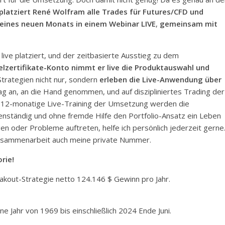
platziert René Wolfram alle Trades für Futures/CFD und
 eines neuen Monats in einem Webinar LIVE
,
gemeinsam mit
live platziert, und der zeitbasierte Ausstieg zu dem
lzertifikate-Konto nimmt er live die Produktauswahl und
Strategien nicht nur, sondern
erleben die Live-Anwendung über
g an, an die Hand genommen, und auf diszipliniertes Trading der
as 12-monatige Live-Training der Umsetzung werden die
genständig und ohne fremde Hilfe den Portfolio-Ansatz ein Leben
en oder Probleme auftreten, helfe ich persönlich jederzeit gerne
 Zusammenarbeit auch meine private Nummer.
rie!
eakout-Strategie netto 124.146 $ Gewinn pro Jahr.
e Jahr von 1969 bis einschließlich 2024 Ende Juni.