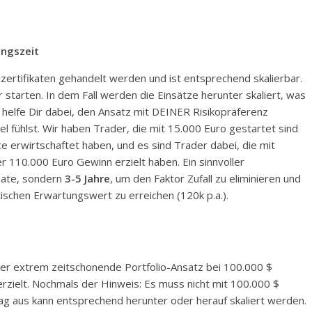
ungszeit
zertifikaten gehandelt werden und ist entsprechend skalierbar.
 starten. In dem Fall werden die Einsätze herunter skaliert, was
h helfe Dir dabei, den Ansatz mit DEINER Risikopräferenz
 fühlst. Wir haben Trader, die mit 15.000 Euro gestartet sind
erwirtschaftet haben, und es sind Trader dabei, die mit
 110.000 Euro Gewinn erzielt haben. Ein sinnvoller
nate, sondern
3-5 Jahre
, um den Faktor Zufall zu eliminieren und
tischen Erwartungswert zu erreichen (120k p.a.).
t der extrem zeitschonende Portfolio-Ansatz bei 100.000 $
erzielt. Nochmals der Hinweis: Es muss nicht mit 100.000 $
 aus kann entsprechend herunter oder herauf skaliert werden.