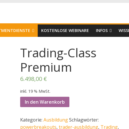
er
STMENTDIENSTE
KOSTENLOSE WEBINARE
INFOS
WISS
Trading-Class
Premium
6.498,00
€
inkl. 19 % MwSt.
In den Warenkorb
Kategorie:
Ausbildung
Schlagwörter:
powerbreakouts
,
trader-ausbildung
,
Trading
,