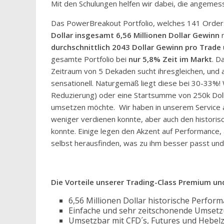
Mit den Schulungen helfen wir dabei, die angemes
Das PowerBreakout Portfolio, welches 141 Orders
Dollar
insgesamt 6,56 Millionen Dollar
Gewinn
n
durchschnittlich 2043 Dollar Gewinn pro Trade
gesamte Portfolio bei
nur 5,8% Zeit im Markt
. D
Zeitraum von 5 Dekaden sucht ihresgleichen, und 
sensationell. Naturgemäß liegt diese bei 30-33%! 
Reduzierung) oder eine Startsumme von 250k Doll
umsetzen möchte. Wir haben in unserem Service au
weniger verdienen konnte, aber auch den histori
konnte. Einige legen den Akzent auf Performance
selbst herausfinden, was zu ihm besser passt und
Die Vorteile unserer Trading-Class Premium und
6,56 Millionen Dollar historische Perfo
Einfache und sehr zeitschonende Umsetzu
Umsetzbar mit CFD´s, Futures und Hebelz