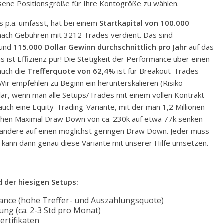
sene Positionsgröße für Ihre Kontogröße zu wählen.
 p.a. umfasst, hat bei einem
Startkapital von 100.000
ach Gebühren mit 3212 Trades verdient. Das sind
und
115.000 Dollar Gewinn durchschnittlich pro Jahr
auf das
as ist Effizienz pur! Die Stetigkeit der Performance über einen
auch die
Trefferquote von 62,4%
ist für Breakout-Trades
Wir empfehlen zu Beginn ein herunterskalieren (Risiko-
ar, wenn man alle Setups/Trades mit einem vollen Kontrakt
ch eine Equity-Trading-Variante, mit der man 1,2 Millionen
schen Maximal Draw Down von ca. 230k auf etwa 77k senken
, andere auf einen möglichst geringen Draw Down. Jeder muss
 kann dann genau diese Variante mit unserer Hilfe umsetzen.
 der hiesigen Setups:
rmance (hohe Treffer- und Auszahlungsquote)
ng (ca. 2-3 Std pro Monat)
ertifikaten