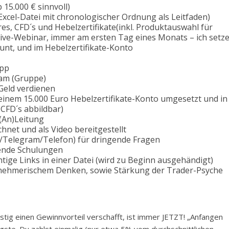
 15.000 € sinnvoll)
, Excel-Datei mit chronologischer Ordnung als Leitfaden)
res, CFD´s und Hebelzertifikate(inkl. Produktauswahl für
Live-Webinar, immer am ersten Tag eines Monats – ich setz
unt, und im Hebelzertifikate-Konto
app
ram (Gruppe)
Geld verdienen
einem 15.000 Euro Hebelzertifikate-Konto umgesetzt und in
CFD´s abbildbar)
(An)Leitung
hnet und als Video bereitgestellt
/Telegram/Telefon) für dringende Fragen
ende Schulungen
tige Links in einer Datei (wird zu Beginn ausgehändigt)
ernehmerischem Denken, sowie Stärkung der Trader-Psyche
istig einen Gewinnvorteil verschafft, ist immer JETZT! „Anfangen
igste. Du zahlst einmalig (nur etwa 5% vom durchschnittlichen