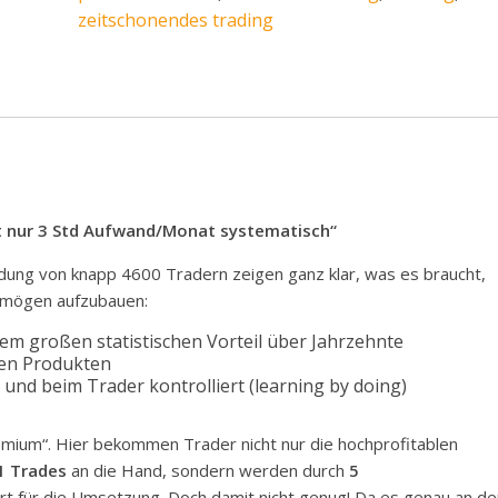
zeitschonendes trading
it nur 3 Std Aufwand/Monat systematisch“
dung von knapp 4600 Tradern zeigen ganz klar, was es braucht,
ermögen aufzubauen:
em großen statistischen Vorteil über Jahrzehnte
ren Produkten
und beim Trader kontrolliert (learning by doing)
emium“. Hier bekommen Trader nicht nur die hochprofitablen
1 Trades
an die Hand, sondern werden durch
5
ert für die Umsetzung. Doch damit nicht genug! Da es genau an de