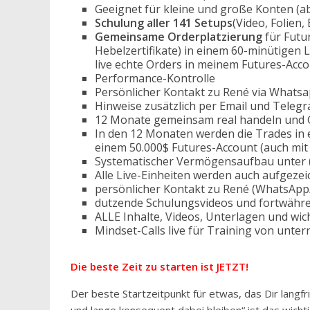
Geeignet für kleine und große Konten (ab
Schulung aller 141 Setups
(Video, Folien
Gemeinsame Orderplatzierung
für Futu
Hebelzertifikate) in einem 60-minütigen 
live echte Orders in meinem Futures-Acco
Performance-Kontrolle
Persönlicher Kontakt zu René via Whats
Hinweise zusätzlich per Email und Teleg
12 Monate gemeinsam real handeln und 
In den 12 Monaten werden die Trades in 
einem 50.000$ Futures-Account (auch mit 
Systematischer Vermögensaufbau unter 
Alle Live-Einheiten werden auch aufgezeic
persönlicher Kontakt zu René (WhatsApp
dutzende Schulungsvideos und fortwähr
ALLE Inhalte, Videos, Unterlagen und wich
Mindset-Calls live für Training von unt
Die beste Zeit zu starten ist JETZT!
Der beste Startzeitpunkt für etwas, das Dir langfr
und lange konsequent dabei bleiben“ ist das wicht