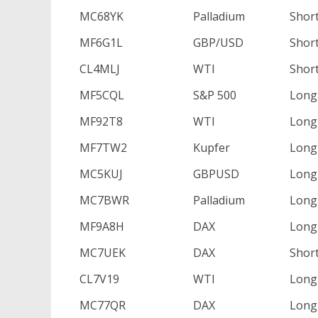
MC68YK
Palladium
Shor
MF6G1L
GBP/USD
Shor
CL4MLJ
WTI
Shor
MF5CQL
S&P 500
Long
MF92T8
WTI
Long
MF7TW2
Kupfer
Long
MC5KUJ
GBPUSD
Long
MC7BWR
Palladium
Long
MF9A8H
DAX
Long
MC7UEK
DAX
Shor
CL7V19
WTI
Long
MC77QR
DAX
Long