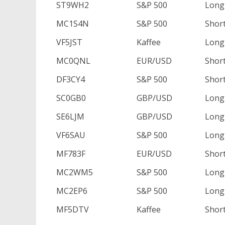
ST9WH2
S&P 500
Long
MC1S4N
S&P 500
Shor
VF5JST
Kaffee
Long
MC0QNL
EUR/USD
Shor
DF3CY4
S&P 500
Shor
SC0GB0
GBP/USD
Long
SE6LJM
GBP/USD
Long
VF6SAU
S&P 500
Long
MF783F
EUR/USD
Shor
MC2WM5
S&P 500
Long
MC2EP6
S&P 500
Long
MF5DTV
Kaffee
Shor