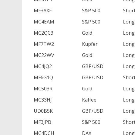
MF3AXF
S&P 500
Shor
MC4EAM
S&P 500
Long
MC2QC3
Gold
Long
MF7TW2
Kupfer
Long
MC22WV
Gold
Long
MC4JQ2
GBP/USD
Long
MF6G1Q
GBP/USD
Shor
MC503R
Gold
Long
MC33HJ
Kaffee
Long
UD0B5K
GBP/USD
Long
MF3JPB
S&P 500
Shor
MC4DCH
DAX
Long