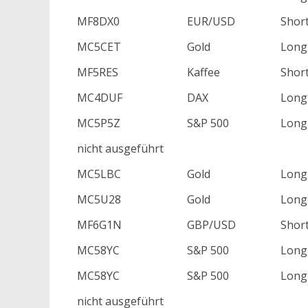
MF8DX0
EUR/USD
Shor
MC5CET
Gold
Long
MF5RES
Kaffee
Shor
MC4DUF
DAX
Long
MC5P5Z
S&P 500
Long
nicht ausgeführt
MC5LBC
Gold
Long
MC5U28
Gold
Long
MF6G1N
GBP/USD
Shor
MC58YC
S&P 500
Long
MC58YC
S&P 500
Long
nicht ausgeführt