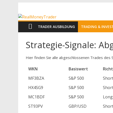
Zum
RealMoneyTrad
Inhalt
springen
Echtgeld-
TRADER AUSBILDUNG
TRADING & INVE
Trading
Strategie-Signale: A
Hier finden Sie alle abgeschlossenen Trades des S
WKN
Basiswert
Rich
MF3BZA
S&P 500
Shor
HX4SG9
S&P 500
Shor
MC1BDF
S&P 500
Long
ST93PV
GBP/USD
Shor