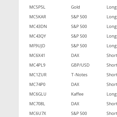
MC5P5L
Gold
Long
MC5KAR
S&P 500
Long
MC43DN
S&P 500
Long
MC43QY
S&P 500
Long
MF9UJD
S&P 500
Long
MC6X41
DAX
Shor
MC4PL9
GBP/USD
Shor
MC1ZUR
T-Notes
Shor
MC74P0
DAX
Shor
MC6GLU
Kaffee
Long
MC708L
DAX
Shor
MC6U7X
S&P 500
Shor