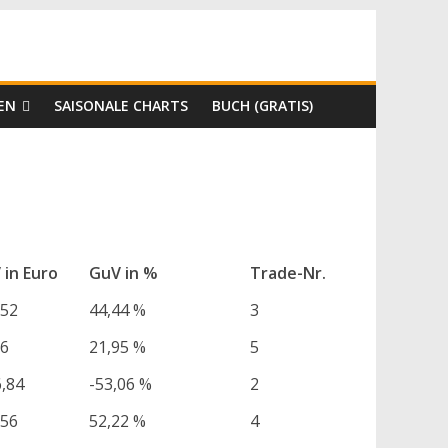
EN
SAISONALE CHARTS
BUCH (GRATIS)
 in Euro
GuV in %
Trade-Nr.
,52
44,44 %
3
26
21,95 %
5
6,84
-53,06 %
2
,56
52,22 %
4