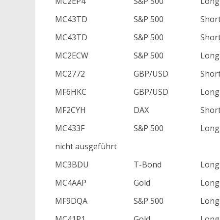
MC2EP4
S&P 500
Long
MC43TD
S&P 500
Shor
MC43TD
S&P 500
Shor
MC2ECW
S&P 500
Long
MC2772
GBP/USD
Shor
MF6HKC
GBP/USD
Long
MF2CYH
DAX
Shor
MC433F
S&P 500
Long
nicht ausgeführt
MC3BDU
T-Bond
Long
MC4AAP
Gold
Long
MF9DQA
S&P 500
Long
MC41P1
Gold
Long