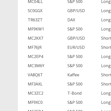
MC04LL
S&P 500
Long
SC0GGX
GBP/USD
Long
TR63ZT
DAX
Long
MF9KW1
S&P 500
Long
MC2KX7
GBP/USD
Shor
MF76JR
EUR/USD
Shor
MC2EP4
S&P 500
Long
MC3M6Y
S&P 500
Long
VA8Q6T
Kaffee
Shor
MF3AXL
S&P 500
Shor
MC3ZC2
T-Bond
Long
MF9XC0
S&P 500
Long