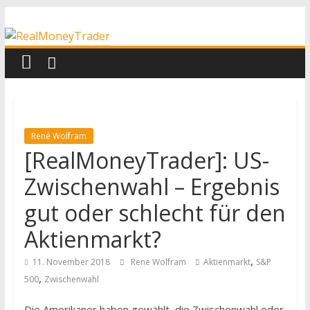
Zum
RealMoneyTrader
Inhalt
springen
Echtgeld-
Trading
René Wolfram
[RealMoneyTrader]: US-
Zwischenwahl – Ergebnis
gut oder schlecht für den
Aktienmarkt?
,
11. November 2018
Rene Wolfram
Aktienmarkt
S&P
,
500
Zwischenwahl
Die Amerikaner haben gewählt, die Zwischenwahl oder