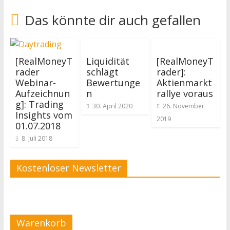
Das könnte dir auch gefallen
[RealMoneyT
Liquidität
[RealMoneyT
rader
schlägt
rader]:
Webinar-
Bewertunge
Aktienmarkt
Aufzeichnun
n
rallye voraus
g]: Trading
30. April 2020
26. November
Insights vom
2019
01.07.2018
8. Juli 2018
Kostenloser Newsletter
Warenkorb