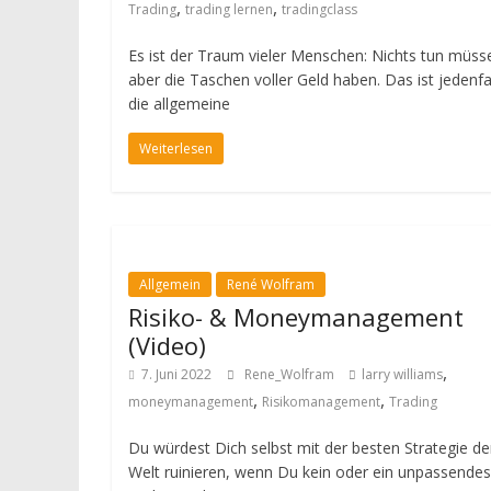
,
,
Trading
trading lernen
tradingclass
Es ist der Traum vieler Menschen: Nichts tun müss
aber die Taschen voller Geld haben. Das ist jedenfa
die allgemeine
Weiterlesen
Allgemein
René Wolfram
Risiko- & Moneymanagement
(Video)
,
7. Juni 2022
Rene_Wolfram
larry williams
,
,
moneymanagement
Risikomanagement
Trading
Du würdest Dich selbst mit der besten Strategie de
Welt ruinieren, wenn Du kein oder ein unpassendes