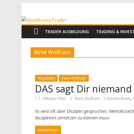
Zum
RealMoneyTrad
Inhalt
springen
Echtgeld-
TRADER AUSBILDUNG
TRADING & INVE
Trading
René Wolfram
Allgemein
René Wolfram
DAS sagt Dir niemand
,
1. Oktober 2022
Rene_Wolfram
ReneWolfram
Es wird oft über Disziplin gesprochen, Mentalcoac
diszipliniert umsetzen zu können muss
Weiterlesen