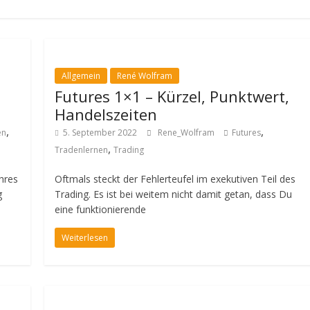
Allgemein
René Wolfram
Futures 1×1 – Kürzel, Punktwert,
Handelszeiten
,
,
en
5. September 2022
Rene_Wolfram
Futures
,
Tradenlernen
Trading
hres
Oftmals steckt der Fehlerteufel im exekutiven Teil des
g
Trading. Es ist bei weitem nicht damit getan, dass Du
eine funktionierende
Weiterlesen