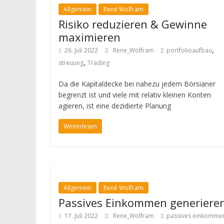
Allgemein
René Wolfram
Risiko reduzieren & Gewinne
maximieren
,
26. Juli 2022
Rene_Wolfram
portfolioaufbau
,
streuung
Trading
Da die Kapitaldecke bei nahezu jedem Börsianer
begrenzt ist und viele mit relativ kleinen Konten
agieren, ist eine dezidierte Planung
Weiterlesen
Allgemein
René Wolfram
Passives Einkommen generiere
17. Juli 2022
Rene_Wolfram
passives einkomme