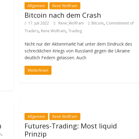
Allgemein
René Wolfram
Bitcoin nach dem Crash
,
17. Juli 2022
Rene_Wolfram
Bitcoin
Commitment of
,
,
Traders
Rene Wolfram
Trading
Nicht nur der Aktienmarkt hat unter dem Eindruck des
schrecklichen Kriegs von Russland gegen die Ukraine
deutlich Federn gelassen. Auch
Weiterlesen
Allgemein
René Wolfram
n
Futures-Trading: Most liquid
Prinzip
,
n