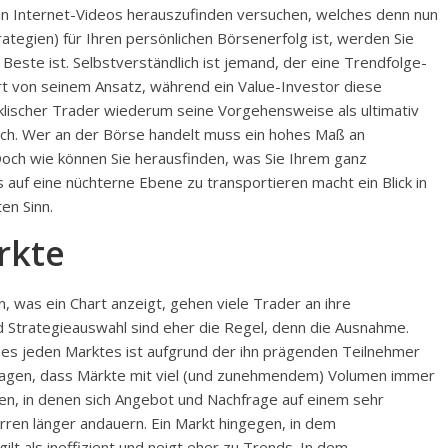
n Internet-Videos herauszufinden versuchen, welches denn nun
rategien) für Ihren persönlichen Börsenerfolg ist, werden Sie
 Beste ist. Selbstverständlich ist jemand, der eine Trendfolge-
rt von seinem Ansatz, während ein Value-Investor diese
yklischer Trader wiederum seine Vorgehensweise als ultimativ
lich. Wer an der Börse handelt muss ein hohes Maß an
Doch wie können Sie herausfinden, was Sie Ihrem ganz
 auf eine nüchterne Ebene zu transportieren macht ein Blick in
en Sinn.
rkte
n, was ein Chart anzeigt, gehen viele Trader an ihre
nd Strategieauswahl sind eher die Regel, denn die Ausnahme.
ines jeden Marktes ist aufgrund der ihn prägenden Teilnehmer
h sagen, dass Märkte mit viel (und zunehmendem) Volumen immer
iten, in denen sich Angebot und Nachfrage auf einem sehr
rren länger andauern. Ein Markt hingegen, in dem
lt als ineffizient und neigt eher zu Trends. In dem