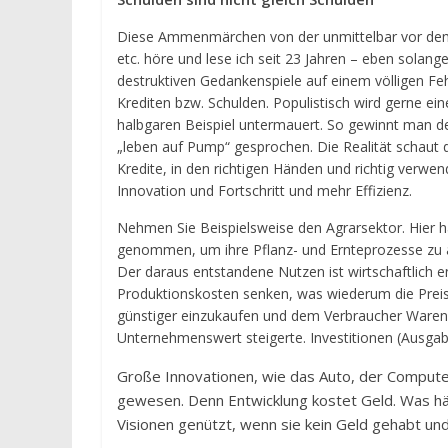
Diese Ammenmärchen von der unmittelbar vor de
etc. höre und lese ich seit 23 Jahren – eben solang
destruktiven Gedankenspiele auf einem völligen Feh
Krediten bzw. Schulden. Populistisch wird gerne e
halbgaren Beispiel untermauert. So gewinnt man den
„leben auf Pump“ gesprochen. Die Realität schaut
Kredite, in den richtigen Händen und richtig verwen
Innovation und Fortschritt und mehr Effizienz.
Nehmen Sie Beispielsweise den Agrarsektor. Hier ha
genommen, um ihre Pflanz- und Ernteprozesse zu au
Der daraus entstandene Nutzen ist wirtschaftlich e
Produktionskosten senken, was wiederum die Preise
günstiger einzukaufen und dem Verbraucher Waren
Unternehmenswert steigerte. Investitionen (Ausga
Große Innovationen, wie das Auto, der Compute
gewesen. Denn Entwicklung kostet Geld. Was hät
Visionen genützt, wenn sie kein Geld gehabt u