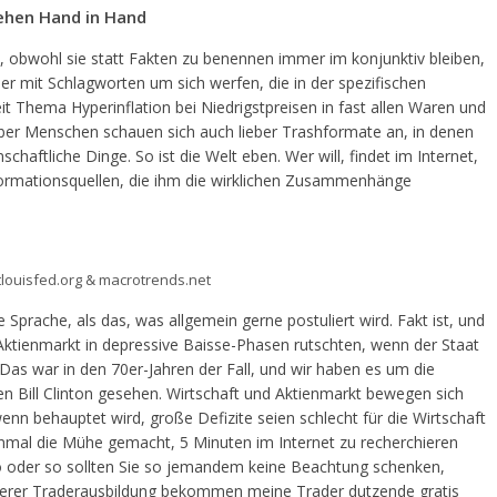
ehen Hand in Hand
obwohl sie statt Fakten zu benennen immer im konjunktiv bleiben,
 mit Schlagworten um sich werfen, die in der spezifischen
eit Thema Hyperinflation bei Niedrigstpreisen in fast allen Waren und
Aber Menschen schauen sich auch lieber Trashformate an, in denen
schaftliche Dinge. So ist die Welt eben. Wer will, findet im Internet,
formationsquellen, die ihm die wirklichen Zusammenhänge
tlouisfed.org & macrotrends.net
 Sprache, als das, was allgemein gerne postuliert wird. Fakt ist, und
 Aktienmarkt in depressive Baisse-Phasen rutschten, wenn der Staat
 Das war in den 70er-Jahren der Fall, und wir haben es um die
 Bill Clinton gesehen. Wirtschaft und Aktienmarkt bewegen sich
enn behauptet wird, große Defizite seien schlecht für die Wirtschaft
einmal die Mühe gemacht, 5 Minuten im Internet zu recherchieren
o oder so sollten Sie so jemandem keine Beachtung schenken,
nserer Traderausbildung bekommen meine Trader dutzende gratis