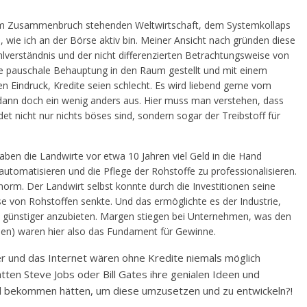
m Zusammenbruch stehenden Weltwirtschaft, dem Systemkollaps
e, wie ich an der Börse aktiv bin. Meiner Ansicht nach gründen diese
lverständnis und der nicht differenzierten Betrachtungsweise von
ine pauschale Behauptung in den Raum gestellt und mit einem
 Eindruck, Kredite seien schlecht. Es wird liebend gerne vom
 dann doch ein wenig anders aus. Hier muss man verstehen, dass
det nicht nur nichts böses sind, sondern sogar der Treibstoff für
ben die Landwirte vor etwa 10 Jahren viel Geld in die Hand
tomatisieren und die Pflege der Rohstoffe zu professionalisieren.
norm. Der Landwirt selbst konnte durch die Investitionen seine
 von Rohstoffen senkte. Und das ermöglichte es der Industrie,
 günstiger anzubieten. Margen stiegen bei Unternehmen, was den
ben) waren hier also das Fundament für Gewinne.
r und das Internet wären ohne Kredite niemals möglich
ten Steve Jobs oder Bill Gates ihre genialen Ideen und
nd bekommen hätten, um diese umzusetzen und zu entwickeln?!