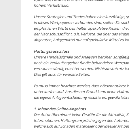
hohem Verlustrisiko.
Unsere Strategien und Trades haben eine kurzfristige, s
in diesen Wertpapieren verbunden sind, sollten Sie solc
empfohlenen Werte beinhalten spekulative Risiken, die im
der Nachschusspflicht, d.h. Verluste, die über das eing
abgeraten, Anlagemittel nur auf spekulative Mittel zu k
Haftungsausschluss
Unsere Handelssignale und Analysen beruhen sorgfältig
noch ein Verkaufsangebot für die behandelten Wertpapi
vertrauenswürdig erachtet werden. Nichtsdestotrotz ka
Dies gilt auch für verlinkte Seiten.
Es muss immer beachtet werden, dass börsennotierte 
unterworfen sind. Aus diesem Grund kann keine Haftun
die eigene Anlageentscheidung resultieren, gewährleist
1. Inhalt des Online-Angebots
Der Autor übernimmt keine Gewähr für die Aktualität, Ko
Informationen. Haftungsansprüche gegen den Autoren,
welche sich auf Schäden materieller oder ideeller Art 