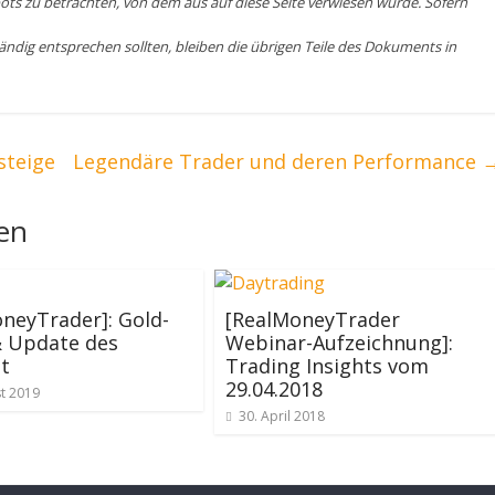
bots zu betrachten, von dem aus auf diese Seite verwiesen wurde. Sofern
tändig entsprechen sollten, bleiben die übrigen Teile des Dokuments in
steige
Legendäre Trader und deren Performance
len
neyTrader]: Gold-
[RealMoneyTrader
& Update des
Webinar-Aufzeichnung]:
t
Trading Insights vom
29.04.2018
t 2019
30. April 2018