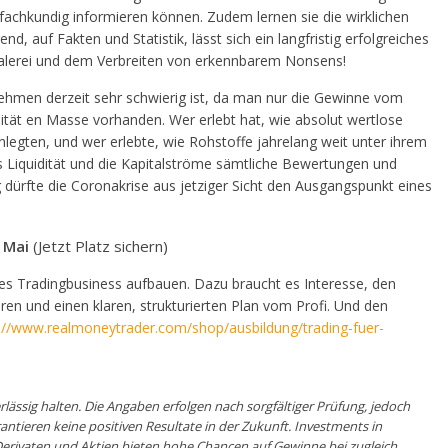
 fachkundig informieren können. Zudem lernen sie die wirklichen
d, auf Fakten und Statistik, lässt sich ein langfristig erfolgreiches
lerei und dem Verbreiten von erkennbarem Nonsens!
hmen derzeit sehr schwierig ist, da man nur die Gewinne vom
idität en Masse vorhanden. Wer erlebt hat, wie absolut wertlose
nlegten, und wer erlebte, wie Rohstoffe jahrelang weit unter ihrem
s Liquidität und die Kapitalströme sämtliche Bewertungen und
 dürfte die Coronakrise aus jetziger Sicht den Ausgangspunkt eines
 Mai
(Jetzt Platz sichern)
hes Tradingbusiness aufbauen. Dazu braucht es Interesse, den
ren und einen klaren, strukturierten Plan vom Profi. Und den
://www.realmoneytrader.com/shop/ausbildung/trading-fuer-
rlässig halten. Die Angaben erfol­gen nach sorgfältiger Prüfung, jedoch
ntieren keine positiven Resultate in der Zukunft. Investments in
 Derivaten und Aktien bieten hohe Chancen auf Gewinne bei zugleich