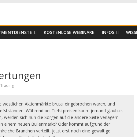
er
STMENTDIENSTE
KOSTENLOSE WEBINARE
INFOS
WISS
wertungen
,
Trading
 westlichen Aktienmärkte brutal eingebrochen waren, und
iefstständen. Während bei Tiefstpreisen kaum jemand glaubte,
n, werden sich nun die Sorgen auf die andere Seite verlagern.
nd in einem neuen Bullenmarkt? Oder kommt aufgrund der
reiche Branchen verteilt, jetzt erst noch eine gewaltige