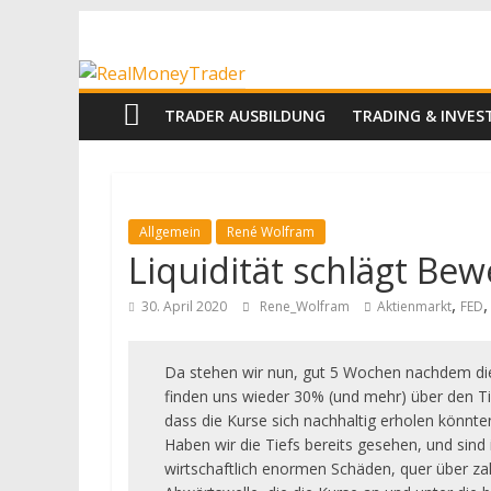
Zum
RealMoneyTrad
Inhalt
springen
Echtgeld-
TRADER AUSBILDUNG
TRADING & INVE
Trading
Allgemein
René Wolfram
Liquidität schlägt Be
,
30. April 2020
Rene_Wolfram
Aktienmarkt
FED
Da stehen wir nun, gut 5 Wochen nachdem die
finden uns wieder 30% (und mehr) über den T
dass die Kurse sich nachhaltig erholen könnte
Haben wir die Tiefs bereits gesehen, und si
wirtschaftlich enormen Schäden, quer über zahl