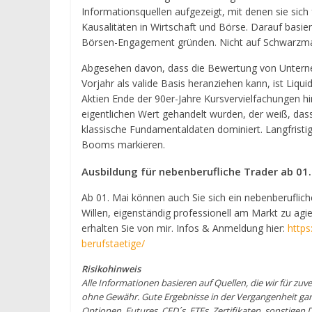
Informationsquellen aufgezeigt, mit denen sie sich
Kausalitäten in Wirtschaft und Börse. Darauf basieren
Börsen-Engagement gründen. Nicht auf Schwarzma
Abgesehen davon, dass die Bewertung von Unterne
Vorjahr als valide Basis heranziehen kann, ist Liqu
Aktien Ende der 90er-Jahre Kursvervielfachungen hi
eigentlichen Wert gehandelt wurden, der weiß, das
klassische Fundamentaldaten dominiert. Langfristig
Booms markieren.
Ausbildung für nebenberufliche Trader ab 01.
Ab 01. Mai können auch Sie sich ein nebenberuflic
Willen, eigenständig professionell am Markt zu agie
erhalten Sie von mir. Infos & Anmeldung hier:
https
berufstaetige/
Risikohinweis
Alle Informationen basieren auf Quellen, die wir für zuve
ohne Gewähr. Gute Ergebnisse in der Vergangenheit gara
Optionen, Futures, CFD´s, ETFs, Zertifikaten, sonstigen