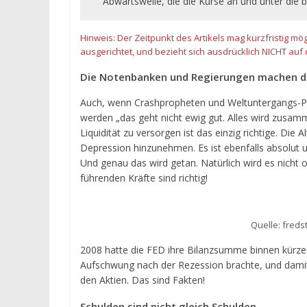
Abwärtswelle, die die Kurse an und unter die b
Hinweis: Der Zeitpunkt des Artikels mag kurzfristig mög
ausgerichtet, und bezieht sich ausdrücklich NICHT auf 
Die Notenbanken und Regierungen machen da
Auch, wenn Crashpropheten und Weltuntergangs-Pr
werden „das geht nicht ewig gut. Alles wird zusam
Liquidität zu versorgen ist das einzig richtige. Die
Depression hinzunehmen. Es ist ebenfalls absolut un
Und genau das wird getan. Natürlich wird es nicht
führenden Kräfte sind richtig!
Quelle: freds
2008 hatte die FED ihre Bilanzsumme binnen kürzes
Aufschwung nach der Rezession brachte, und damit
den Aktien. Das sind Fakten!
Schulden sind nicht gleich Schulden