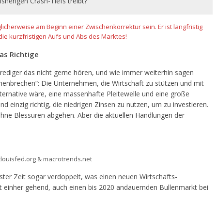
isherigen Crash-Tiefs treibt?
licherweise am Beginn einer Zwischenkorrektur sein. Er ist langfristig
die kurzfristigen Aufs und Abs des Marktes!
s Richtige
ediger das nicht gerne hören, und wie immer weiterhin sagen
menbrechen“: Die Unternehmen, die Wirtschaft zu stützen und mit
 Alternative wäre, eine massenhafte Pleitewelle und eine große
d einzig richtig, die niedrigen Zinsen zu nutzen, um zu investieren.
 ohne Blessuren abgehen. Aber die aktuellen Handlungen der
tlouisfed.org & macrotrends.net
ter Zeit sogar verdoppelt, was einen neuen Wirtschafts-
 einher gehend, auch einen bis 2020 andauernden Bullenmarkt bei