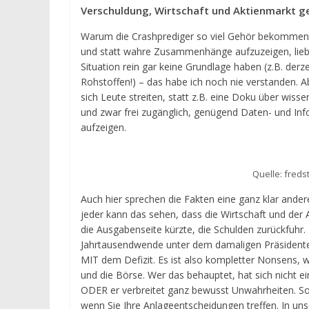
Verschuldung, Wirtschaft und Aktienmarkt g
Warum die Crashprediger so viel Gehör bekommen, 
und statt wahre Zusammenhänge aufzuzeigen, lieber
Situation rein gar keine Grundlage haben (z.B. derz
Rohstoffen!) – das habe ich noch nie verstanden. 
sich Leute streiten, statt z.B. eine Doku über wissen
und zwar frei zugänglich, genügend Daten- und In
aufzeigen.
Quelle: freds
Auch hier sprechen die Fakten eine ganz klar andere
jeder kann das sehen, dass die Wirtschaft und der
die Ausgabenseite kürzte, die Schulden zurückfuhr.
Jahrtausendwende unter dem damaligen Präsidenten
MIT dem Defizit. Es ist also kompletter Nonsens, w
und die Börse. Wer das behauptet, hat sich nicht 
ODER er verbreitet ganz bewusst Unwahrheiten. S
wenn Sie Ihre Anlageentscheidungen treffen. In u