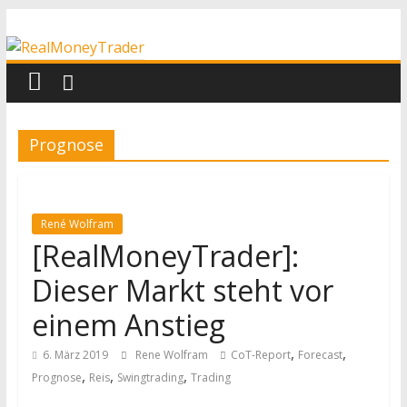
Zum
RealMoneyTrader
Inhalt
springen
Echtgeld-
Trading
Prognose
René Wolfram
[RealMoneyTrader]:
Dieser Markt steht vor
einem Anstieg
,
,
6. März 2019
Rene Wolfram
CoT-Report
Forecast
,
,
,
Prognose
Reis
Swingtrading
Trading