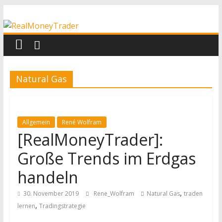
Zum
RealMoneyTrader
Inhalt
springen
Echtgeld-
Trading
Natural Gas
Allgemein
René Wolfram
[RealMoneyTrader]:
Große Trends im Erdgas
handeln
,
30. November 2019
Rene_Wolfram
Natural Gas
traden
,
lernen
Tradingstrategie