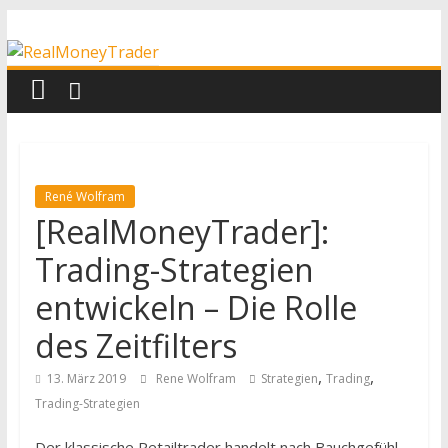
Zum
RealMoneyTrader
Inhalt
springen
Echtgeld-
Trading
René Wolfram
[RealMoneyTrader]:
Trading-Strategien
entwickeln – Die Rolle
des Zeitfilters
,
,
13. März 2019
Rene Wolfram
Strategien
Trading
Trading-Strategien
Der klassische Retailtrader handelt nach Bauchgefühl