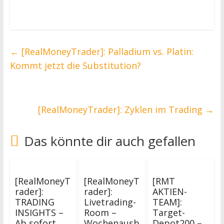
←
[RealMoneyTrader]: Palladium vs. Platin:
Kommt jetzt die Substitution?
[RealMoneyTrader]: Zyklen im Trading
→
Das könnte dir auch gefallen
[RealMoneyT
[RealMoneyT
[RMT
rader]:
rader]:
AKTIEN-
TRADING
Livetrading-
TEAM]:
INSIGHTS –
Room –
Target-
Ab sofort
Wochenausb
Depot200 –