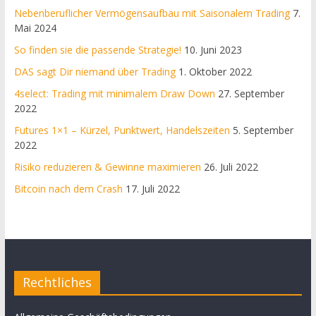
Nebenberuflicher Vermögensaufbau mit Saisonalem Trading
7.
Mai 2024
So finden sie die passende Strategie!
10. Juni 2023
DAS sagt Dir niemand über Trading
1. Oktober 2022
4select: Trading mit minimalem Draw Down
27. September
2022
Futures 1×1 – Kürzel, Punktwert, Handelszeiten
5. September
2022
Risiko reduzieren & Gewinne maximieren
26. Juli 2022
Bitcoin nach dem Crash
17. Juli 2022
Rechtliches