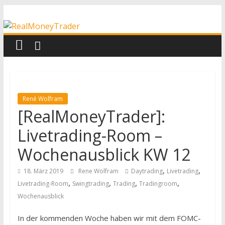
Zum
RealMoneyTrader
Inhalt
springen
Echtgeld-
Trading
René Wolfram
[RealMoneyTrader]:
Livetrading-Room –
Wochenausblick KW 12
,
,
18. März 2019
Rene Wolfram
Daytrading
Livetrading
,
,
,
,
Livetrading-Room
Swingtrading
Trading
Tradingroom
Wochenausblick
In der kommenden Woche haben wir mit dem FOMC-