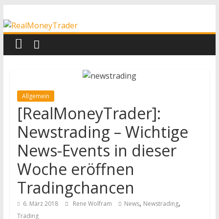
Zum
RealMoneyTrader
Inhalt
springen
Echtgeld-
Trading
Allgemein
[RealMoneyTrader]:
Newstrading – Wichtige
News-Events in dieser
Woche eröffnen
Tradingchancen
,
,
6. März 2018
Rene Wolfram
News
Newstrading
Trading