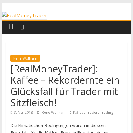
Zum
RealMoneyTrader
Inhalt
springen
Echtgeld-
Trading
René Wolfram
[RealMoneyTrader]:
Kaffee – Rekordernte ein
Glücksfall für Trader mit
Sitzfleisch!
,
,
3. Mai 2018
Rene Wolfram
Kaffee
Trader
Trading
Die klimatischen Bedingungen waren in diesem
Erntejahr für die Kaffee-Ernte in Brasilien bislang