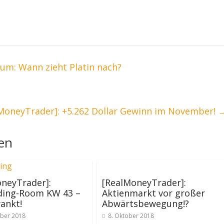
ium: Wann zieht Platin nach?
MoneyTrader]: +5.262 Dollar Gewinn im November!
len
neyTrader]:
[RealMoneyTrader]:
ading-Room KW 43 –
Aktienmarkt vor großer
ankt!
Abwärtsbewegung!?
ber 2018
8. Oktober 2018