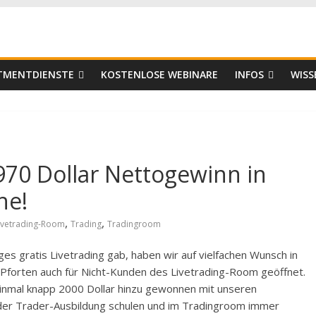
er
STMENTDIENSTE
KOSTENLOSE WEBINARE
INFOS
WISS
70 Dollar Nettogewinn in
he!
,
,
ivetrading-Room
Trading
Tradingroom
es gratis Livetrading gab, haben wir auf vielfachen Wunsch in
 Pforten auch für Nicht-Kunden des Livetrading-Room geöffnet.
nmal knapp 2000 Dollar hinzu gewonnen mit unseren
n der Trader-Ausbildung schulen und im Tradingroom immer