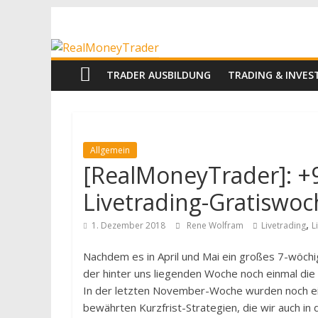
Zum
RealMoneyTrad
Inhalt
springen
Echtgeld-
TRADER AUSBILDUNG
TRADING & INVE
Trading
Allgemein
[RealMoneyTrader]: +9
Livetrading-Gratiswoc
,
1. Dezember 2018
Rene Wolfram
Livetrading
L
Nachdem es in April und Mai ein großes 7-wöchig
der hinter uns liegenden Woche noch einmal die
In der letzten November-Woche wurden noch ei
bewährten Kurzfrist-Strategien, die wir auch i