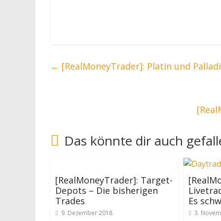
←
[RealMoneyTrader]: Platin und Pallad
[Real
Das könnte dir auch gefal
[RealMoneyTrader]: Target-
[RealMo
Depots – Die bisherigen
Livetr
Trades
Es schw
9. Dezember 2018
3. Novem