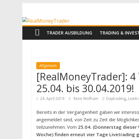
Zum
RealMoneyTrad
Inhalt
springen
Echtgeld-
TRADER AUSBILDUNG
TRADING & INVE
Trading
Allgemein
[RealMoneyTrader]: 4 
25.04. bis 30.04.2019!
,
24. April 2019
Rene Wolfram
Daytrading
Livetr
Bereits in der Vergangenheit gaben wir interess
angemeldet sind, von Zeit zu Zeit die Möglichke
teilzunehmen. Vom
25.04. (Donnerstag dieser
Woche) finden erneut vier Tage Livetrading g