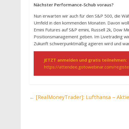
Nächster Performance-Schub voraus?
Nun erwarten wir auch für den S&P 500, die Wä
Umfeld in den kommenden Monaten. Davon wollen
Emini Futures auf S&P emini, Russell 2k, Dow Mi
Positionsmanagement geben. Im Livetrading wird
Zukunft schwerpunktmäßig agieren wird und war
JETZT anmelden und gratis teilnehmen:
https://attendee.gotowebinar.com/regi
←
[RealMoneyTrader]: Lufthansa – Aktie 