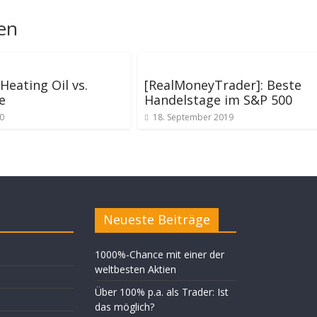
len
Heating Oil vs.
[RealMoneyTrader]: Beste
e
Handelstage im S&P 500
20
18. September 2019
Neueste Beiträge
1000%-Chance mit einer der
weltbesten Aktien
Über 100% p.a. als Trader: Ist
das möglich?