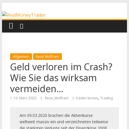
Zum
RealMoneyTrader
Inhalt
springen
Echtgeld-
Trading
Allgemein
René Wolfram
Geld verloren im Crash?
Wie Sie das wirksam
vermeiden…
,
10. März 2020
Rene_Wolfram
traden lernen
Trading
Am 09.03.2020 brachen die Aktienkurse
weltweit massiv ein und verzeichneten teilweise
die stärksten Verluste seit der Finanzkrise 2008