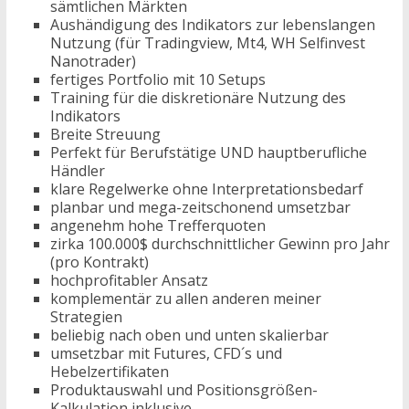
sämtlichen Märkten
Aushändigung des Indikators zur lebenslangen
Nutzung (für Tradingview, Mt4, WH Selfinvest
Nanotrader)
fertiges Portfolio mit 10 Setups
Training für die diskretionäre Nutzung des
Indikators
Breite Streuung
Perfekt für Berufstätige UND hauptberufliche
Händler
klare Regelwerke ohne Interpretationsbedarf
planbar und mega-zeitschonend umsetzbar
angenehm hohe Trefferquoten
zirka 100.000$ durchschnittlicher Gewinn pro Jahr
(pro Kontrakt)
hochprofitabler Ansatz
komplementär zu allen anderen meiner
Strategien
beliebig nach oben und unten skalierbar
umsetzbar mit Futures, CFD´s und
Hebelzertifikaten
Produktauswahl und Positionsgrößen-
Kalkulation inklusive