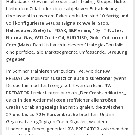
Haltedauer, Gewinnziele oder auch Trailing-Stopps. Nichts
bleibt dem Zufall oder einer subjektiven Entscheidung
überlassen! In unserem Paket enthalten sind
10 fertig und
voll konfigurierte Setups (Signalschwelle, Stop,
Haltedauer, Ziele) für FDAX, S&P emini, 10yr T-Notes,
Natural Gas, WTI Crude Oil, AUD/USD, Gold, Cotton und
Corn (Mais)
. Damit ist auch in diesem Strategie-Portfolio
eine perfekte, alle Marktsegmente umfassende,
Streuung
gegeben
.
Im Seminar
trainieren
wir zudem
live
, wie der
RW
PREDATOR
Indikator
zusätzlich auch diskretionär
(wenn
Du das tun möchtest) eingesetzt werden kann.
RW
PREDATOR
firmiert intern auch als „
Der Crash-Indikator
„,
da er
in den Aktienmärkten treffsicher alle großen
Crashs vorab angezeigt hat
mit Signalen, die
zwischen
27 und bis zu 72% Kurseinbrüche
brachten. Und im
Gegensatz zu gängigen Crash-Signalen, wie dem
Hindenburg Omen, generiert
RW PREDATOR
zwischen den