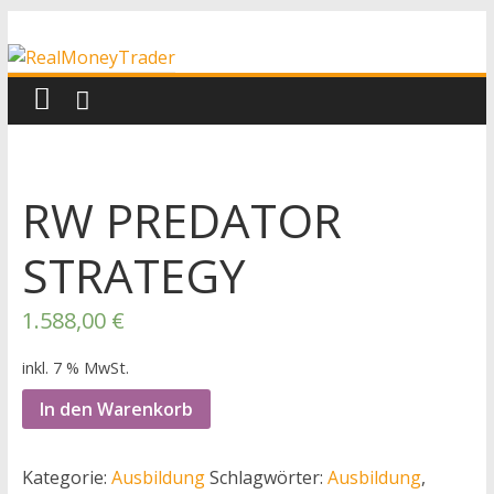
Zum
RealMoneyTrader
Inhalt
springen
Echtgeld-
Trading
RW PREDATOR
STRATEGY
1.588,00
€
inkl. 7 % MwSt.
In den Warenkorb
Kategorie:
Ausbildung
Schlagwörter:
Ausbildung
,