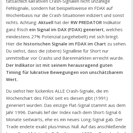
tatsächlich lukrativen Crash-Signalen nicht unzählige
Fehlsignale, sondern hat beispielsweise im FDAX auf
Wochenbasis nur die Crash-Situationen indiziert und sonst
nichts. Achtung:
Aktuell
hat der
RW PREDATOR
Indikator
ganz frisch
ein Signal im DAX (FDAX) generiert
, welches
mindestens 27% Potenzial (ungehebelt) mit sich bringt.
Hier die
historischen Signale im FDAX im Chart
zu sehen.
Du siehst, dass die (obere) Signallinie für Short nur
unmittelbar vor Crashs und Bärenmärkten erreicht wurde.
Der Indikator ist mit seinem herausragend guten
Timing für lukrative Bewegungen von unschätzbarem
Wert.
Du siehst hier lückenlos ALLE Crash-Signale, die im
Wochenchart des FDAX seit es diesen gibt (1991)
generiert wurden. Das einzige Flat-Signal stammt aus dem
Jahr 1996. Damals lief der Index nach dem Short-Signal 6
Monate seitwärts, ehe es ein neues Long-Signal gab. Der
Trade endete exakt plus/minus Null. Auf das anschließende