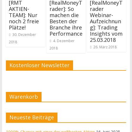
[RMT
[RealMoneyT
[RealMoneyT
AKTIEN-
rader]: So
rader
TEAM]: Nur
machen die
Webinar-
noch 2 freie
Besten der
Aufzeichnun
Plätze!
Branche ihre
g]: Trading
Performance
Insights vom
30. Dezember
25.03.2018
4. Dezember
2018
26. März 2018
2018
Kostenloser Newsletter
Warenkorb
Neueste Beiträge
1000%-Chance mit einer der weltbesten Aktien
16. Juni 2025