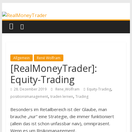
Zum
RealMoneyTrader
Inhalt
springen
Echtgeld-
Trading
Allgemein
René Wolfram
[RealMoneyTrader]:
Equity-Trading
,
28. Dezember 2019
Rene_Wolfram
Equity-Trading
,
,
positionsmanagement
traden lernen
Trading
Besonders im Retailbereich ist der Glaube, man
brauche „nur“ eine Strategie, die immer funktioniert
(allein das ist schon unfassbar naiv), omnipräsent.
Wenn es um Risikomanagement,