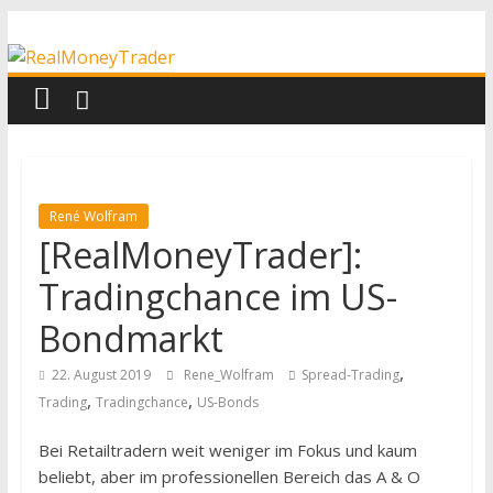
Zum
RealMoneyTrader
Inhalt
springen
Echtgeld-
Trading
René Wolfram
[RealMoneyTrader]:
Tradingchance im US-
Bondmarkt
,
22. August 2019
Rene_Wolfram
Spread-Trading
,
,
Trading
Tradingchance
US-Bonds
Bei Retailtradern weit weniger im Fokus und kaum
beliebt, aber im professionellen Bereich das A & O