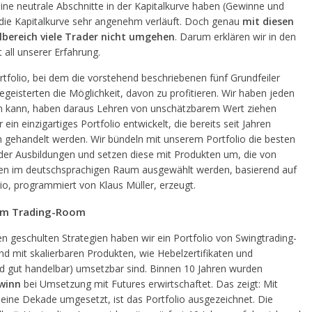
ne neutrale Abschnitte in der Kapitalkurve haben (Gewinne und
t die Kapitalkurve sehr angenehm verläuft. Doch genau
mit diesen
lbereich viele Trader nicht umgehen
. Darum erklären wir in den
 all unserer Erfahrung.
ortfolio, bei dem die vorstehend beschriebenen fünf Grundfeiler
eisterten die Möglichkeit, davon zu profitieren. Wir haben jeden
n kann, haben daraus Lehren von unschätzbarem Wert ziehen
in einzigartiges Portfolio entwickelt, die bereits seit Jahren
 gehandelt werden. Wir bündeln mit unserem Portfolio die besten
er Ausbildungen und setzen diese mit Produkten um, die von
ten im deutschsprachigen Raum ausgewählt werden, basierend auf
lio, programmiert von Klaus Müller, erzeugt.
dem Trading-Room
 geschulten Strategien haben wir ein Portfolio von Swingtrading-
nd mit skalierbaren Produkten, wie Hebelzertifikaten und
d gut handelbar) umsetzbar sind. Binnen 10 Jahren wurden
ewinn
bei Umsetzung mit Futures erwirtschaftet. Das zeigt: Mit
eine Dekade umgesetzt, ist das Portfolio ausgezeichnet. Die