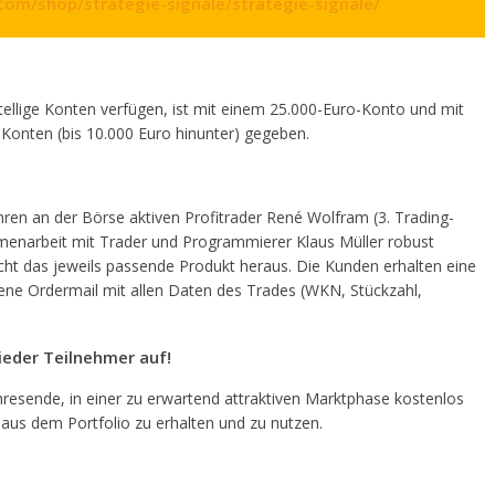
om/shop/strategie-signale/strategie-signale/
tellige Konten verfügen, ist mit einem 25.000-Euro-Konto und mit
e Konten (bis 10.000 Euro hinunter) gegeben.
hren an der Börse aktiven Profitrader René Wolfram (3. Trading-
enarbeit mit Trader und Programmierer Klaus Müller robust
ht das jeweils passende Produkt heraus. Die Kunden erhalten eine
tene Ordermail mit allen Daten des Trades (WKN, Stückzahl,
ieder Teilnehmer auf!
hresende, in einer zu erwartend attraktiven Marktphase kostenlos
 aus dem Portfolio zu erhalten und zu nutzen.