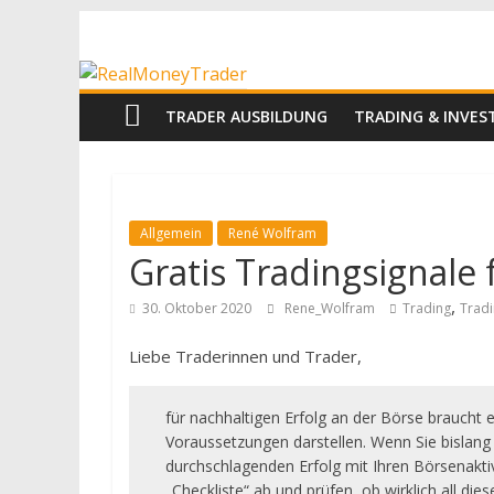
Zum
RealMoneyTrad
Inhalt
springen
Echtgeld-
TRADER AUSBILDUNG
TRADING & INVE
Trading
Allgemein
René Wolfram
Gratis Tradingsignale 
,
30. Oktober 2020
Rene_Wolfram
Trading
Tradi
Liebe Traderinnen und Trader,
für nachhaltigen Erfolg an der Börse braucht 
Voraussetzungen darstellen. Wenn Sie bislan
durchschlagenden Erfolg mit Ihren Börsenaktiv
„Checkliste“ ab und prüfen, ob wirklich all die