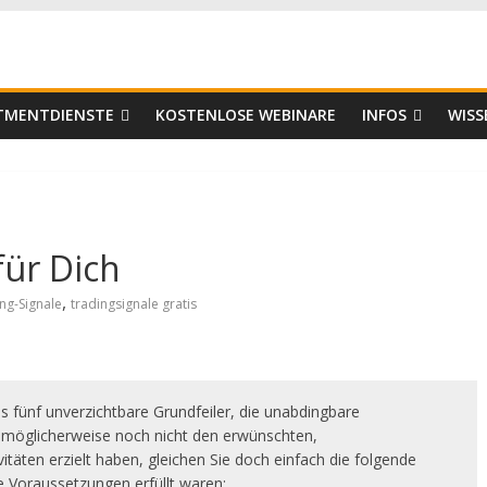
er
STMENTDIENSTE
KOSTENLOSE WEBINARE
INFOS
WISS
für Dich
,
ng-Signale
tradingsignale gratis
es fünf unverzichtbare Grundfeiler, die unabdingbare
g möglicherweise noch nicht den erwünschten,
itäten erzielt haben, gleichen Sie doch einfach die folgende
se Voraussetzungen erfüllt waren: