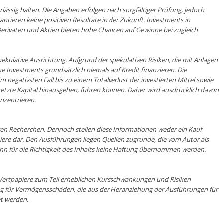
rlässig halten. Die Angaben erfol­gen nach sorgfältiger Prüfung, jedoch
ntieren keine positiven Resultate in der Zukunft. Investments in
 Derivaten und Aktien bieten hohe Chancen auf Gewinne bei zugleich
pekulative Ausrichtung. Aufgrund der spekulativen Risiken, die mit Anlagen
he Investments grundsätzlich niemals auf Kredit finanzieren. Die
 negativsten Fall bis zu einem Totalverlust der investierten Mittel sowie
esetzte Kapital hinausgehen, führen können. Daher wird ausdrücklich davon
onzentrieren.
en Recherchen. Dennoch stellen diese Informationen weder ein Kauf-
ere dar. Den Ausführungen liegen Quellen zugrunde, die vom Autor als
nn für die Richtigkeit des Inhalts keine Haftung übernommen werden.
Wertpapiere zum Teil erheblichen Kursschwankungen und Risiken
g für Vermögensschäden, die aus der Heranziehung der Ausführungen für
et werden.