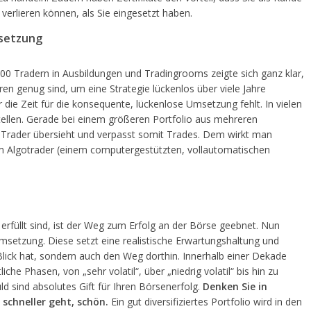
 verlieren können, als Sie eingesetzt haben.
msetzung
0 Tradern in Ausbildungen und Tradingrooms zeigte sich ganz klar,
ren genug sind, um eine Strategie lückenlos über viele Jahre
die Zeit für die konsequente, lückenlose Umsetzung fehlt. In vielen
stellen. Gerade bei einem größeren Portfolio aus mehreren
er Trader übersieht und verpasst somit Trades. Dem wirkt man
em Algotrader (einem computergestützten, vollautomatischen
füllt sind, ist der Weg zum Erfolg an der Börse geebnet. Nun
setzung. Diese setzt eine realistische Erwartungshaltung und
 Blick hat, sondern auch den Weg dorthin. Innerhalb einer Dekade
e Phasen, von „sehr volatil“, über „niedrig volatil“ bis hin zu
d sind absolutes Gift für Ihren Börsenerfolg.
Denken Sie in
 schneller geht, schön.
Ein gut diversifiziertes Portfolio wird in den