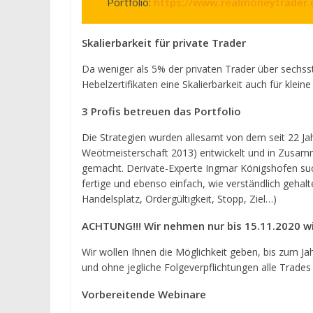
Portfolio:
https://www.realmoneytrader.c
Skalierbarkeit für private Trader
Da weniger als 5% der privaten Trader über sechss
Hebelzertifikaten eine Skalierbarkeit auch für klein
3 Profis betreuen das Portfolio
Die Strategien wurden allesamt von dem seit 22 Ja
Weötmeisterschaft 2013) entwickelt und in Zusamm
gemacht. Derivate-Experte Ingmar Königshofen suc
fertige und ebenso einfach, wie verständlich gehal
Handelsplatz, Ordergültigkeit, Stopp, Ziel…)
ACHTUNG!!! Wir nehmen nur bis 15.11.2020 w
Wir wollen Ihnen die Möglichkeit geben, bis zum Ja
und ohne jegliche Folgeverpflichtungen alle Trades
Vorbereitende Webinare