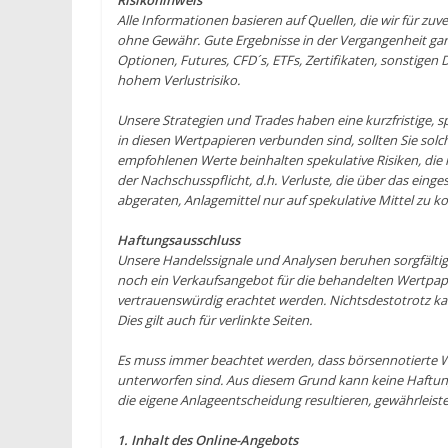
Risikohinweis
Alle Informationen basieren auf Quellen, die wir für zuve
ohne Gewähr. Gute Ergebnisse in der Vergangenheit gara
Optionen, Futures, CFD´s, ETFs, Zertifikaten, sonstigen
hohem Verlustrisiko.
Unsere Strategien und Trades haben eine kurzfristige, s
in diesen Wertpapieren verbunden sind, sollten Sie solc
empfohlenen Werte beinhalten spekulative Risiken, die im
der Nachschusspflicht, d.h. Verluste, die über das eing
abgeraten, Anlagemittel nur auf spekulative Mittel zu k
Haftungsausschluss
Unsere Handelssignale und Analysen beruhen sorgfältig
noch ein Verkaufsangebot für die behandelten Wertpapi
vertrauenswürdig erachtet werden. Nichtsdestotrotz ka
Dies gilt auch für verlinkte Seiten.
Es muss immer beachtet werden, dass börsennotierte 
unterworfen sind. Aus diesem Grund kann keine Haftun
die eigene Anlageentscheidung resultieren, gewährleist
1. Inhalt des Online-Angebots