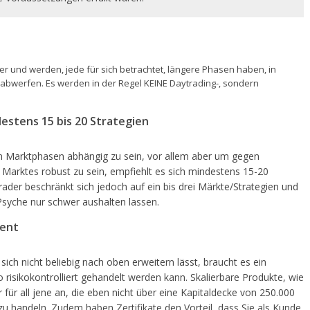
r und werden, jede für sich betrachtet, längere Phasen haben, in
abwerfen. Es werden in der Regel KEINE Daytrading-, sondern
estens 15 bis 20 Strategien
en Marktphasen abhängig zu sein, vor allem aber um gegen
 Marktes robust zu sein, empfiehlt es sich mindestens 15-20
rader beschränkt sich jedoch auf ein bis drei Märkte/Strategien und
 Psyche nur schwer aushalten lassen.
ment
 sich nicht beliebig nach oben erweitern lässt, braucht es ein
risikokontrolliert gehandelt werden kann. Skalierbare Produkte, wie
 für all jene an, die eben nicht über eine Kapitaldecke von 250.000
u handeln. Zudem haben Zertifikate den Vorteil, dass Sie als Kunde