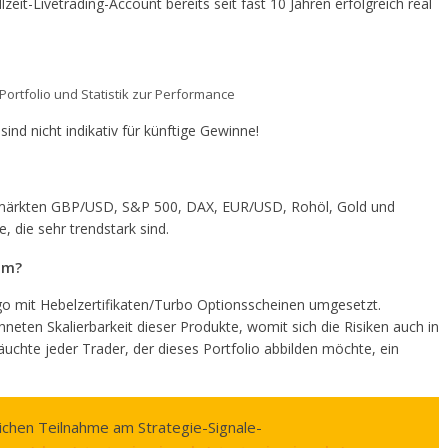
it-Livetrading-Account bereits seit fast 10 Jahren erfolgreich real
Portfolio und Statistik zur Performance
nd nicht indikativ für künftige Gewinne!
ptmärkten GBP/USD, S&P 500, DAX, EUR/USD, Rohöl, Gold und
, die sehr trendstark sind.
um?
go mit Hebelzertifikaten/Turbo Optionsscheinen umgesetzt.
hneten Skalierbarkeit dieser Produkte, womit sich die Risiken auch in
äuchte jeder Trader, der dieses Portfolio abbilden möchte, ein
ichen Teilnahme am Strategie-Signale-