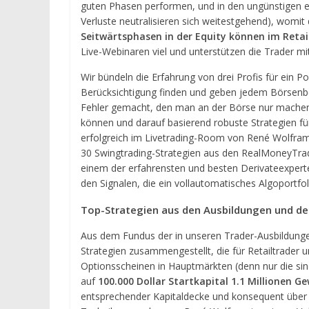
guten Phasen performen, und in den ungünstigen ei
Verluste neutralisieren sich weitestgehend), womi
Seitwärtsphasen in der Equity können im Retai
Live-Webinaren viel und unterstützen die Trader mit
Wir bündeln die Erfahrung von drei Profis für ein P
Berücksichtigung finden und geben jedem Börsenbeg
Fehler gemacht, den man an der Börse nur mache
können und darauf basierend robuste Strategien für e
erfolgreich im Livetrading-Room von René Wolfram
30 Swingtrading-Strategien aus den RealMoneyTrad
einem der erfahrensten und besten Derivateexper
den Signalen, die ein vollautomatisches Algoportfo
Top-Strategien aus den Ausbildungen und 
Aus dem Fundus der in unseren Trader-Ausbildungen
Strategien zusammengestellt, die für Retailtrader u
Optionsscheinen in Hauptmärkten (denn nur die sin
auf
100.000 Dollar Startkapital
1.1 Millionen G
entsprechender Kapitaldecke und konsequent über 