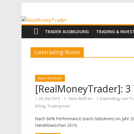
Zum
RealMoneyTrad
Inhalt
springen
Echtgeld-
TRADER AUSBILDUNG
TRADING & INVE
Trading
Livetrading-Room
René Wolfram
[RealMoneyTrader]: 3 T
,
28. Mai 2019
Rene Wolfram
Daytrading
Live-T
,
Erfolg
Tradingroom
Nach 66% Performance (nach Gebühren) im Jahr 20
Handelswochen 2019,