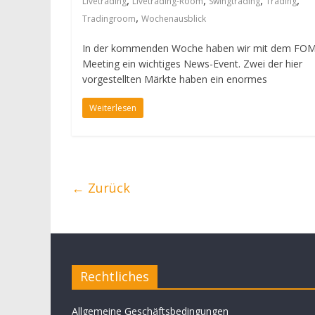
,
,
,
,
Livetrading
Livetrading-Room
Swingtrading
Trading
,
Tradingroom
Wochenausblick
In der kommenden Woche haben wir mit dem FO
Meeting ein wichtiges News-Event. Zwei der hier
vorgestellten Märkte haben ein enormes
Weiterlesen
← Zurück
Rechtliches
Allgemeine Geschäftsbedingungen