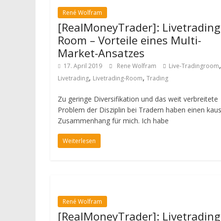
René Wolfram
[RealMoneyTrader]: Livetrading
Room – Vorteile eines Multi-
Market-Ansatzes
,
17. April 2019
Rene Wolfram
Live-Tradingroom
,
,
Livetrading
Livetrading-Room
Trading
Zu geringe Diversifikation und das weit verbreitete
Problem der Disziplin bei Tradern haben einen kau
Zusammenhang für mich. Ich habe
Weiterlesen
René Wolfram
[RealMoneyTrader]: Livetrading