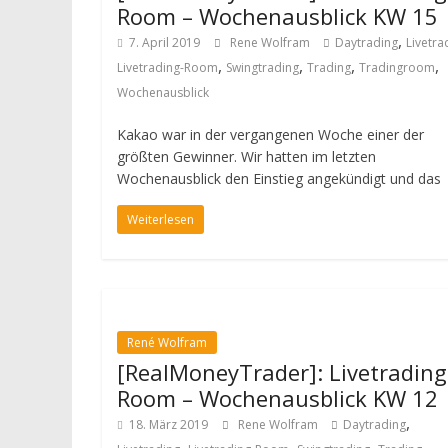
Room – Wochenausblick KW 15
,
7. April 2019
Rene Wolfram
Daytrading
Livetra
,
,
,
,
Livetrading-Room
Swingtrading
Trading
Tradingroom
Wochenausblick
Kakao war in der vergangenen Woche einer der
größten Gewinner. Wir hatten im letzten
Wochenausblick den Einstieg angekündigt und das
Weiterlesen
René Wolfram
[RealMoneyTrader]: Livetrading
Room – Wochenausblick KW 12
,
18. März 2019
Rene Wolfram
Daytrading