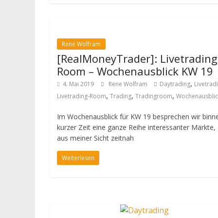
René Wolfram
[RealMoneyTrader]: Livetrading
Room – Wochenausblick KW 19
,
4. Mai 2019
Rene Wolfram
Daytrading
Livetrad
,
,
,
Livetrading-Room
Trading
Tradingroom
Wochenausblic
Im Wochenausblick für KW 19 besprechen wir binn
kurzer Zeit eine ganze Reihe interessanter Märkte, 
aus meiner Sicht zeitnah
Weiterlesen