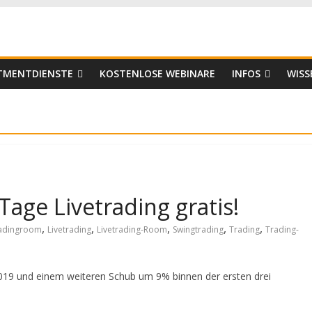
er
STMENTDIENSTE
KOSTENLOSE WEBINARE
INFOS
WISS
age Livetrading gratis!
,
,
,
,
,
radingroom
Livetrading
Livetrading-Room
Swingtrading
Trading
Trading-
19 und einem weiteren Schub um 9% binnen der ersten drei