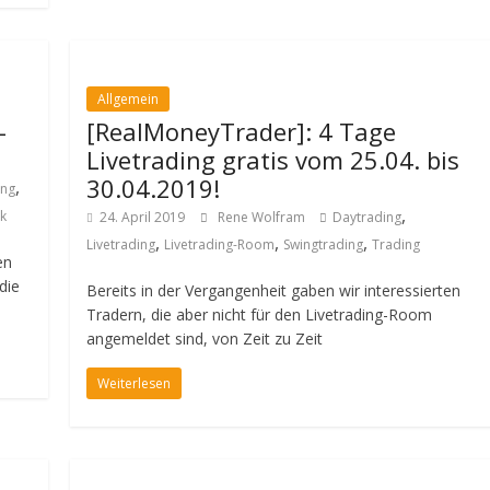
Allgemein
-
[RealMoneyTrader]: 4 Tage
Livetrading gratis vom 25.04. bis
30.04.2019!
,
ing
,
k
24. April 2019
Rene Wolfram
Daytrading
,
,
,
Livetrading
Livetrading-Room
Swingtrading
Trading
en
die
Bereits in der Vergangenheit gaben wir interessierten
Tradern, die aber nicht für den Livetrading-Room
angemeldet sind, von Zeit zu Zeit
Weiterlesen