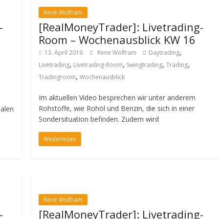
René Wolfram
-
[RealMoneyTrader]: Livetrading-
Room – Wochenausblick KW 16
,
13. April 2019
Rene Wolfram
Daytrading
,
,
,
,
Livetrading
Livetrading-Room
Swingtrading
Trading
,
Tradingroom
Wochenausblick
Im aktuellen Video besprechen wir unter anderem
Rohstoffe, wie Rohöl und Benzin, die sich in einer
salen
Sondersituation befinden. Zudem wird
Weiterlesen
René Wolfram
-
[RealMoneyTrader]: Livetrading-