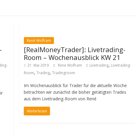
René Wolfram
-
[RealMoneyTrader]: Livetrading-
Room – Wochenausblick KW 21
,
ding-
21. Mai 2019
Rene Wolfram
Livetrading
Livetrading-
,
,
Room
Trading
Tradingroom
Im Wochenausblick für Trader für die aktuelle Woche
betrachten wir zunächst die bisher getätigten Trades
ir
aus dem Livetrading-Room von René
Weiterlesen