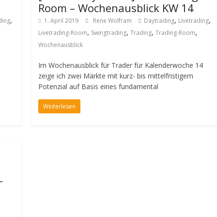
Room – Wochenausblick KW 14
,
,
,
ding
1. April 2019
Rene Wolfram
Daytrading
Livetrading
,
,
,
,
Livetrading-Room
Swingtrading
Trading
Trading-Room
Wochenausblick
Im Wochenausblick für Trader für Kalenderwoche 14
zeige ich zwei Märkte mit kurz- bis mittelfristigem
Potenzial auf Basis eines fundamental
Weiterlesen
-