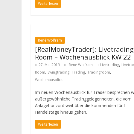
Weiterlesen
René Wolfram
[RealMoneyTrader]: Livetrading
Room – Wochenausblick KW 22
,
27. Mai 2019
Rene Wolfram
Livetrading
Livetra
,
,
,
,
Room
Swingtrading
Trading
Tradingroom
Wochenausblick
Im neuen Wochenausblick für Trader besprechen w
außergewöhnliche Tradinggelegenheiten, die vom
Anlagehorizont weit über die kommenden fünf
Handelstage hinaus gehen.
Weiterlesen