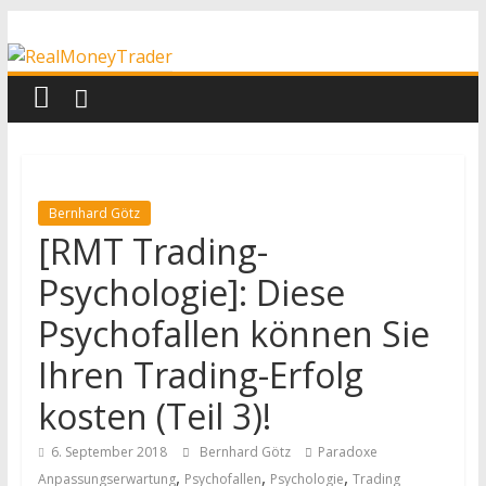
Zum
RealMoneyTrader
Inhalt
springen
Echtgeld-
Trading
Bernhard Götz
[RMT Trading-
Psychologie]: Diese
Psychofallen können Sie
Ihren Trading-Erfolg
kosten (Teil 3)!
6. September 2018
Bernhard Götz
Paradoxe
,
,
,
Anpassungserwartung
Psychofallen
Psychologie
Trading