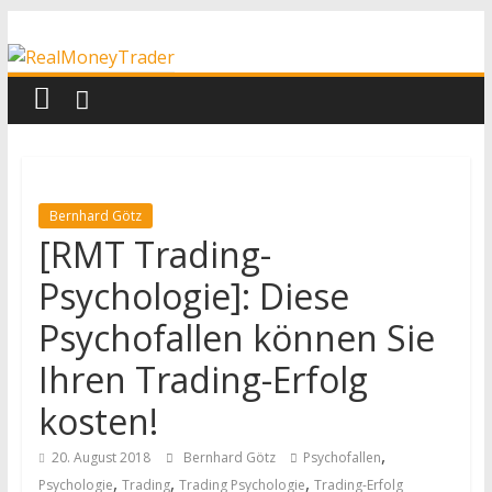
Zum
RealMoneyTrader
Inhalt
springen
Echtgeld-
Trading
Bernhard Götz
[RMT Trading-
Psychologie]: Diese
Psychofallen können Sie
Ihren Trading-Erfolg
kosten!
,
20. August 2018
Bernhard Götz
Psychofallen
,
,
,
Psychologie
Trading
Trading Psychologie
Trading-Erfolg