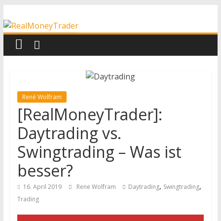
Zum
RealMoneyTrader
Inhalt
springen
Echtgeld-
Trading
René Wolfram
[RealMoneyTrader]:
Daytrading vs.
Swingtrading – Was ist
besser?
,
,
16. April 2019
Rene Wolfram
Daytrading
Swingtrading
Trading