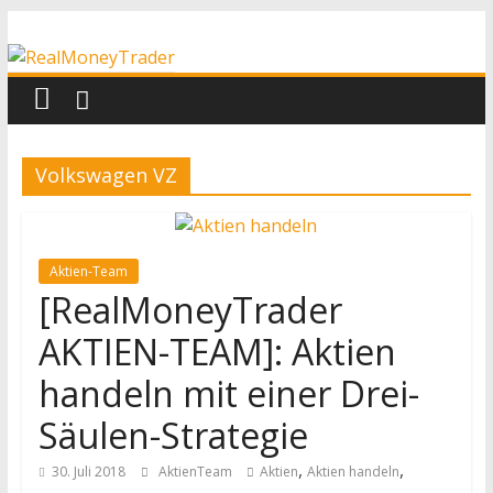
Zum
RealMoneyTrader
Inhalt
springen
Echtgeld-
Trading
Volkswagen VZ
Aktien-Team
[RealMoneyTrader
AKTIEN-TEAM]: Aktien
handeln mit einer Drei-
Säulen-Strategie
,
,
30. Juli 2018
AktienTeam
Aktien
Aktien handeln