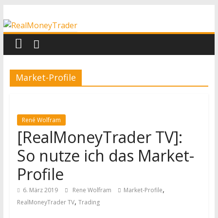
Zum
RealMoneyTrader
Inhalt
springen
Echtgeld-
Trading
Market-Profile
René Wolfram
[RealMoneyTrader TV]:
So nutze ich das Market-
Profile
,
6. März 2019
Rene Wolfram
Market-Profile
,
RealMoneyTrader TV
Trading