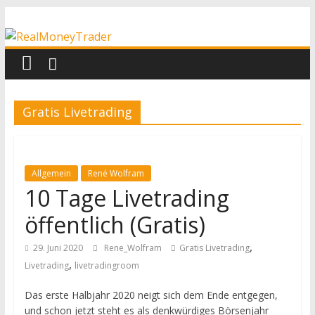
Zum
RealMoneyTrader
Inhalt
springen
Echtgeld-
Trading
Gratis Livetrading
Allgemein
René Wolfram
10 Tage Livetrading
öffentlich (Gratis)
,
29. Juni 2020
Rene_Wolfram
Gratis Livetrading
,
Livetrading
livetradingroom
Das erste Halbjahr 2020 neigt sich dem Ende entgegen,
und schon jetzt steht es als denkwürdiges Börsenjahr