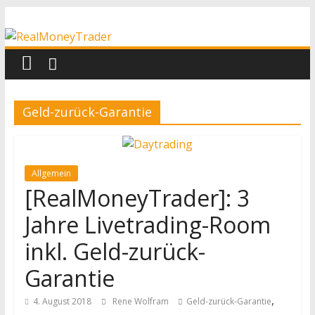
Zum
RealMoneyTrader
Inhalt
springen
Echtgeld-
Trading
Geld-zurück-Garantie
Allgemein
[RealMoneyTrader]: 3
Jahre Livetrading-Room
inkl. Geld-zurück-
Garantie
,
4. August 2018
Rene Wolfram
Geld-zurück-Garantie