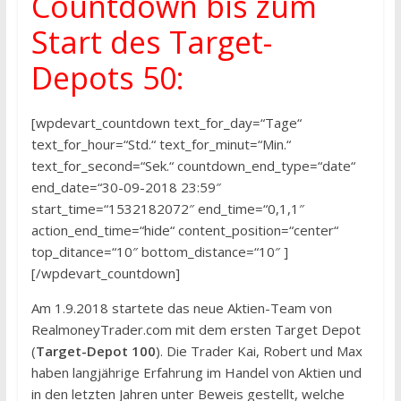
Countdown bis zum
Start des Target-
Depots 50:
[wpdevart_countdown text_for_day=“Tage“
text_for_hour=“Std.“ text_for_minut=“Min.“
text_for_second=“Sek.“ countdown_end_type=“date“
end_date=“30-09-2018 23:59″
start_time=“1532182072″ end_time=“0,1,1″
action_end_time=“hide“ content_position=“center“
top_ditance=“10″ bottom_distance=“10″ ]
[/wpdevart_countdown]
Am 1.9.2018 startete das neue Aktien-Team von
RealmoneyTrader.com mit dem ersten Target Depot
(
Target-Depot 100
). Die Trader Kai, Robert und Max
haben langjährige Erfahrung im Handel von Aktien und
in den letzten Jahren unter Beweis gestellt, welche