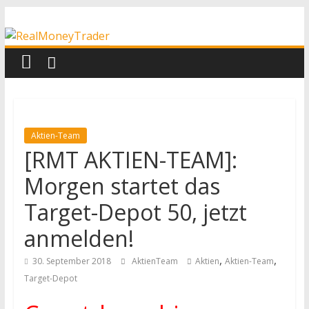
Zum
RealMoneyTrader
Inhalt
springen
Echtgeld-
Trading
Aktien-Team
[RMT AKTIEN-TEAM]:
Morgen startet das
Target-Depot 50, jetzt
anmelden!
,
,
30. September 2018
AktienTeam
Aktien
Aktien-Team
Target-Depot