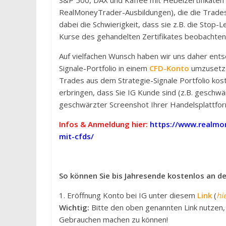
S&P 500, DAX und Kaffee mit Hebelzertifikaten 
RealMoneyTrader-Ausbildungen), die die Trades 
dabei die Schwierigkeit, dass sie z.B. die Stop
Kurse des gehandelten Zertifikates beobachten
Auf vielfachen Wunsch haben wir uns daher entsch
Signale-Portfolio in einem
CFD-Konto
umzusetze
Trades aus dem Strategie-Signale Portfolio kost
erbringen, dass Sie IG Kunde sind (z.B. geschwä
geschwärzter Screenshot Ihrer Handelsplattform
Infos & Anmeldung hier:
https://www.realmon
mit-cfds/
So können Sie bis Jahresende kostenlos an d
1. Eröffnung Konto bei IG unter diesem
Link
(
hi
Wichtig:
Bitte den oben genannten Link nutzen,
Gebrauchen machen zu können!