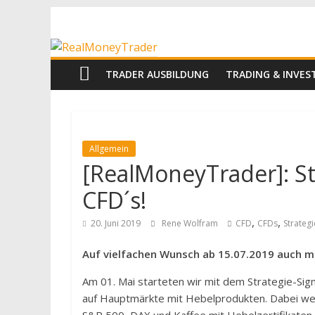
Zum
RealMoneyTrad
Inhalt
springen
Echtgeld-
TRADER AUSBILDUNG
TRADING & INVE
Trading
Allgemein
[RealMoneyTrader]: Str
CFD´s!
,
,
20. Juni 2019
Rene Wolfram
CFD
CFDs
Strategi
Auf vielfachen Wunsch ab 15.07.2019 auch mi
Am 01. Mai starteten wir mit dem Strategie-Si
auf Hauptmärkte mit Hebelprodukten. Dabei we