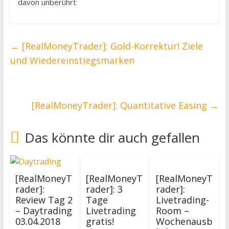
davon unberührt
←
[RealMoneyTrader]: Gold-Korrektur! Ziele
und Wiedereinstiegsmarken
[RealMoneyTrader]: Quantitative Easing
→
Das könnte dir auch gefallen
[RealMoneyT
[RealMoneyT
[RealMoneyT
rader]:
rader]: 3
rader]:
Review Tag 2
Tage
Livetrading-
– Daytrading
Livetrading
Room –
03.04.2018
gratis!
Wochenausb