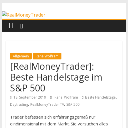
Zum
RealMoneyTrader
Inhalt
springen
Echtgeld-
Trading
Allgemein
René Wolfram
[RealMoneyTrader]:
Beste Handelstage im
S&P 500
,
18. September 2019
Rene_Wolfram
Beste Handelstage
,
,
Daytrading
RealMoneyTrader TV
S&P 500
Trader befassen sich erfahrungsgemäß nur
eindimensional mit dem Markt. Sie versuchen alles