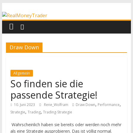
Zum
RealMoneyTrader
Inhalt
springen
Echtgeld-
Trading
Draw Down
Allgemein
So finden sie die
passende Strategie!
,
,
10. Juni 2023
Rene_Wolfram
Draw Down
Performance
,
,
Strategie
Trading
Trading-Strategie
​ Wahrscheinlich haben sie bereits oder werden noch mehr
als eine Strategie ausprobieren. Das ist völlig normal.