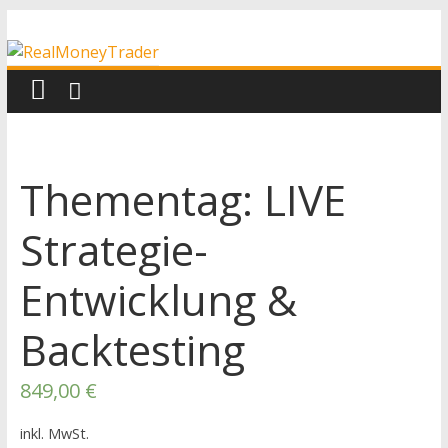
Zum
RealMoneyTrader
Inhalt
springen
Echtgeld-
Trading
Thementag: LIVE
Strategie-
Entwicklung &
Backtesting
849,00
€
inkl. MwSt.