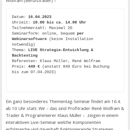
Wolfram (Berufstrader) –
Datum: 
16.04.2023
Uhrzeit: 
10.00 bis ca. 14.00 Uhr
Teilnehmerzahl: Maximal 20

Seminarform: online, bequem 
per 
Webinarsoftware
 (keine Installation 
notwendig)

Thema: 
LIVE Strategie-Entwicklung & 
Referenten: Klaus Müller, René Wolfram

Preis: 
449 € 
(anstatt 849 Euro bei Buchung 
bis zum 07.04.2023)

Ein ganz besonderes Thementag-Seminar findet am 16.4.
ab 10 Uhr statt. Wir – das sind Profitrader René Wolfram &
Trader & Programmierer Klaus Müller – zeigen in einem
interaktiven Live-Seminar welche Komponenten
erfolgreiche und dauerhaft funktionierende Strategien