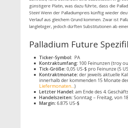
günstigere Platin, was dazu führte, dass die Palla
Stein! Wenn der Palladiumpreis künftig wieder deut
Verlauf aus gleichem Grund kommen. Zwar ist Pal
langlebiger, jedoch dürften Substitutionen ab ein
Palladium Future Spezifi
Ticker-Symbol:
PA
Kontraktumfang:
100 Feinunzen (troy ou
Tick-Größe:
0,05 US-$ pro Feinunze (5 U
Kontraktmonate:
der jeweils aktuelle K
innerhalb der kommenden 15 Monate der 
Liefermonaten…
)
Letzter Handel:
am Ende des 4. Geschäft
Handelszeiten:
Sonntag – Freitag, von 18
Margin:
6.875 US-$