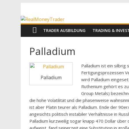
Zum
RealMoneyTrad
Inhalt
springen
Echtgeld-
TRADER AUSBILDUNG
TRADING & INVE
Trading
Palladium
Palladium ist ein silbrig
Fertigungsprozessen Ve
Palladium
wird Palladium eingeset
Ruthenium gehört es zu 
Group Metals) bezeichn
die hohe Volatilität und die phasenweise wahnsin
ist aber Platin teurer als Palladium. Ende der 90
angesichts politisch instabiler Verhältnisse in Ru
Palladium kurzweilig sogar knapp 470 Dollar über 
aufweist, fand seinerzeit eine Substitution in gro