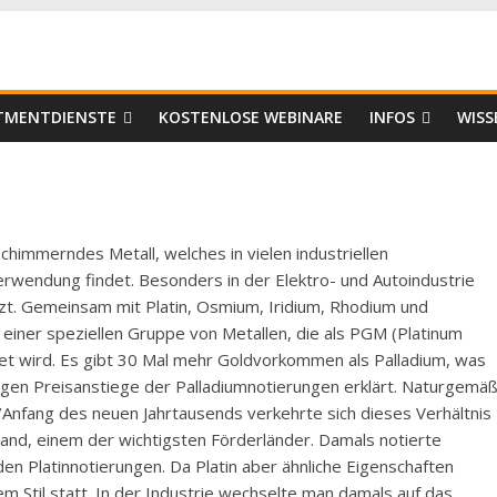
er
STMENTDIENSTE
KOSTENLOSE WEBINARE
INFOS
WISS
 schimmerndes Metall, welches in vielen industriellen
rwendung findet. Besonders in der Elektro- und Autoindustrie
zt. Gemeinsam mit Platin, Osmium, Iridium, Rhodium und
einer speziellen Gruppe von Metallen, die als PGM (Platinum
et wird. Es gibt 30 Mal mehr Goldvorkommen als Palladium, was
nigen Preisanstiege der Palladiumnotierungen erklärt. Naturgemä
er/Anfang des neuen Jahrtausends verkehrte sich dieses Verhältnis
ssland, einem der wichtigsten Förderländer. Damals notierte
den Platinnotierungen. Da Platin aber ähnliche Eigenschaften
ßem Stil statt. In der Industrie wechselte man damals auf das