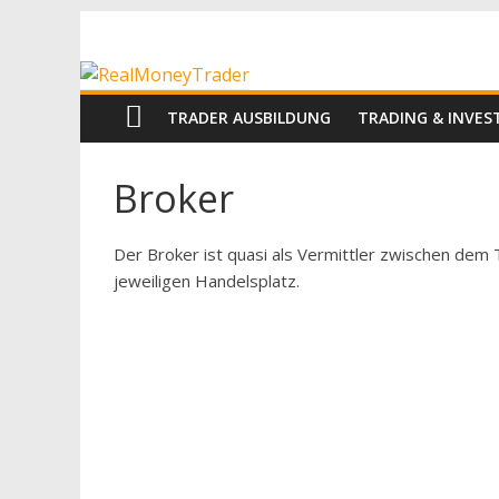
Zum
RealMoneyTrad
Inhalt
springen
Echtgeld-
TRADER AUSBILDUNG
TRADING & INVE
Trading
Broker
Der Broker ist quasi als Vermittler zwischen dem
jeweiligen Handelsplatz.