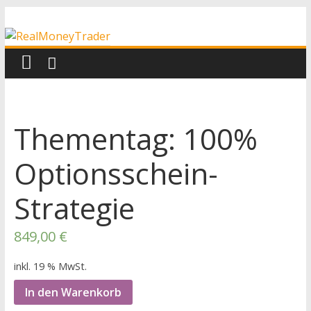
Zum
RealMoneyTrader
Inhalt
springen
Echtgeld-
Trading
Thementag: 100%
Optionsschein-
Strategie
849,00
€
inkl. 19 % MwSt.
In den Warenkorb