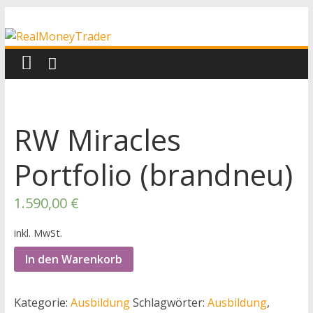
Zum
RealMoneyTrader
Inhalt
springen
Echtgeld-
Trading
RW Miracles
Portfolio (brandneu)
1.590,00
€
inkl. MwSt.
In den Warenkorb
Kategorie:
Ausbildung
Schlagwörter:
Ausbildung
,