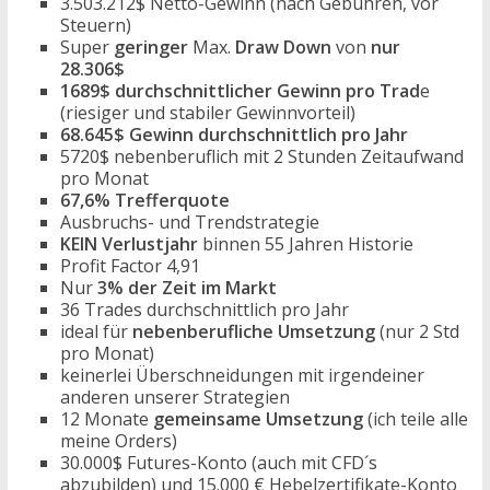
3.503.212$ Netto-Gewinn (nach Gebühren, vor
Steuern)
Super
geringer
Max.
Draw Down
von
nur
28.306$
1689$ durchschnittlicher Gewinn pro Trad
e
(riesiger und stabiler Gewinnvorteil)
68.645$ Gewinn durchschnittlich pro Jahr
5720$ nebenberuflich mit 2 Stunden Zeitaufwand
pro Monat
67,6% Trefferquote
Ausbruchs- und Trendstrategie
KEIN Verlustjahr
binnen 55 Jahren Historie
Profit Factor 4,91
Nur
3% der Zeit im Markt
36 Trades durchschnittlich pro Jahr
ideal für
nebenberufliche Umsetzung
(nur 2 Std
pro Monat)
keinerlei Überschneidungen mit irgendeiner
anderen unserer Strategien
12 Monate
gemeinsame Umsetzung
(ich teile alle
meine Orders)
30.000$ Futures-Konto (auch mit CFD´s
abzubilden) und 15.000 € Hebelzertifikate-Konto