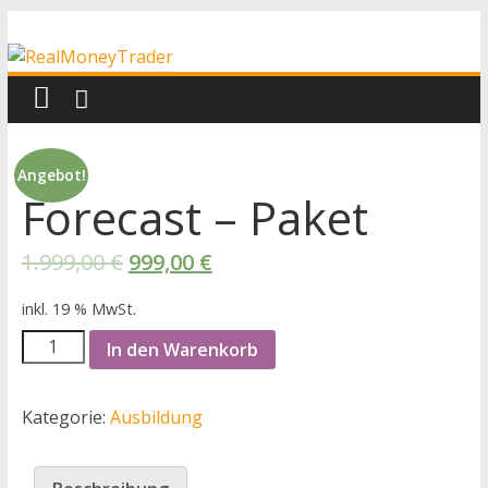
Zum
RealMoneyTrader
Inhalt
springen
Echtgeld-
Trading
Angebot!
Forecast – Paket
1.999,00
€
999,00
€
inkl. 19 % MwSt.
Forecast
In den Warenkorb
–
Paket
Kategorie:
Ausbildung
Menge