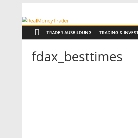
Zum
RealMoneyTrad
Inhalt
springen
Echtgeld-
TRADER AUSBILDUNG
TRADING & INVE
Trading
fdax_besttimes