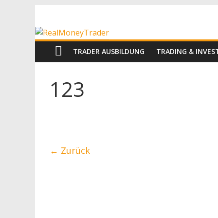
Zum
RealMoneyTrad
Inhalt
springen
Echtgeld-
TRADER AUSBILDUNG
TRADING & INVE
Trading
123
← Zurück