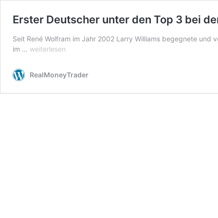
Erster Deutscher unter den Top 3 bei d
Seit René Wolfram im Jahr 2002 Larry Williams begegnete und von
Erster
im …
weiterlesen
Deutscher
unter
RealMoneyTrader
den
Top
3
bei
der
Trading
Weltmeisterschaft