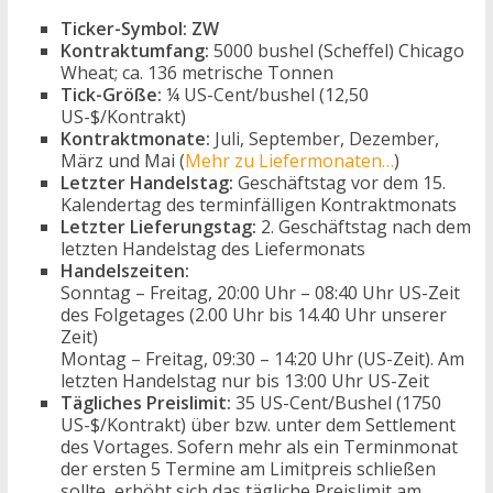
Ticker-Symbol:
ZW
Kontraktumfang:
5000 bushel (Scheffel) Chicago
Wheat; ca. 136 metrische Tonnen
Tick-Größe:
¼ US-Cent/bushel (12,50
US-$/Kontrakt)
Kontraktmonate:
Juli, September, Dezember,
März und Mai (
Mehr zu Liefermonaten…
)
Letzter Handelstag:
Geschäftstag vor dem 15.
Kalendertag des terminfälligen Kontraktmonats
Letzter Lieferungstag:
2. Geschäftstag nach dem
letzten Handelstag des Liefermonats
Handelszeiten:
Sonntag – Freitag, 20:00 Uhr – 08:40 Uhr US-Zeit
des Folgetages (2.00 Uhr bis 14.40 Uhr unserer
Zeit)
Montag – Freitag, 09:30 – 14:20 Uhr (US-Zeit). Am
letzten Handelstag nur bis 13:00 Uhr US-Zeit
Tägliches Preislimit:
35 US-Cent/Bushel (1750
US-$/Kontrakt) über bzw. unter dem Settlement
des Vortages. Sofern mehr als ein Terminmonat
der ersten 5 Termine am Limitpreis schließen
sollte, erhöht sich das tägliche Preislimit am