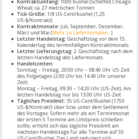
Kontraktumfang:
1000 bushel (Scheffel) Chicago
Wheat; ca. 27 metrischen Tonnen
Tick-Größe:
1/8 US-Cent/bushel (1,25
US-$/Kontrakt)
Kontraktmonate:
Juli, September, Dezember,
März und Mai (
Mehr zu Liefermonaten…
)
Letzter Handelstag:
Geschäftstag vor dem 15.
Kalendertag des terminfälligen Kontraktmonats
Letzter Lieferungstag:
2. Geschäftstag nach dem
letzten Handelstag des Liefermonats
Handelszeiten:
Sonntag – Freitag, 20:00 Uhr – 08:40 Uhr US-Zeit
des Folgetages (2.00 Uhr bis 14.40 Uhr unserer
Zeit)
Montag – Freitag, 09:30 – 14:20 Uhr (US-Zeit). Am
letzten Handelstag nur bis 13:00 Uhr US-Zeit
Tägliches Preislimit:
35 US-Cent/Bushel (1750
US-$/Kontrakt) über bzw. unter dem Settlement
des Vortages. Sofern mehr als ein Terminmonat
der ersten 5 Termine am Limitpreis schließen
sollte, erhöht sich das tägliche Preislimit am
nächsten Handelstage für alle Termine auf 55
US-Cent/Bushel. Das Limit reduziert sich