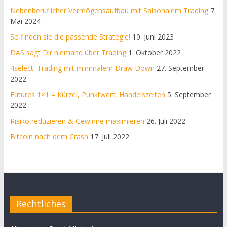
Nebenberuflicher Vermögensaufbau mit Saisonalem Trading
7.
Mai 2024
So finden sie die passende Strategie!
10. Juni 2023
DAS sagt Dir niemand über Trading
1. Oktober 2022
4select: Trading mit minimalem Draw Down
27. September
2022
Futures 1×1 – Kürzel, Punktwert, Handelszeiten
5. September
2022
Risiko reduzieren & Gewinne maximieren
26. Juli 2022
Bitcoin nach dem Crash
17. Juli 2022
Rechtliches